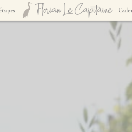
étapes
Gale