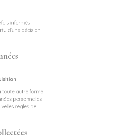
fois informés
ertu d’une décision
nnées
isition
à toute autre forme
onnées personnelles
velles règles de
ollectées