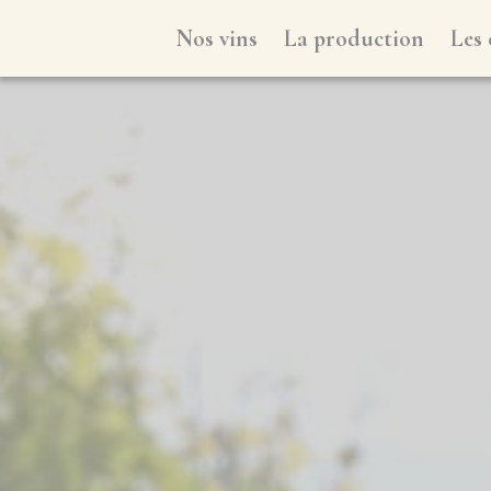
Nos vins
La production
Les 